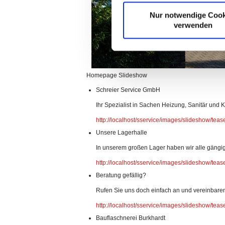
Nur notwendige Cook
verwenden
Homepage Slideshow
Schreier Service GmbH
Ihr Spezialist in Sachen Heizung, Sanitär und 
http://localhost/sservice/images/slideshow/teas
Unsere Lagerhalle
In unserem großen Lager haben wir alle gängige
http://localhost/sservice/images/slideshow/teas
Beratung gefällig?
Rufen Sie uns doch einfach an und vereinbaren
http://localhost/sservice/images/slideshow/teas
Bauflaschnerei Burkhardt