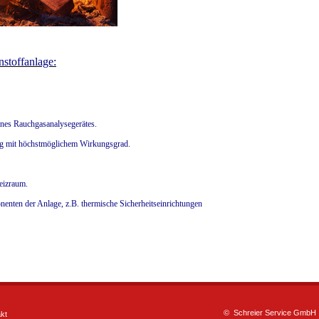
nstoffanlage:
ines Rauchgasanalysegerätes.
ung mit höchstmöglichem Wirkungsgrad.
eizraum.
nenten der Anlage, z.B. thermische Sicherheitseinrichtungen
© Schreier Service GmbH 
kt